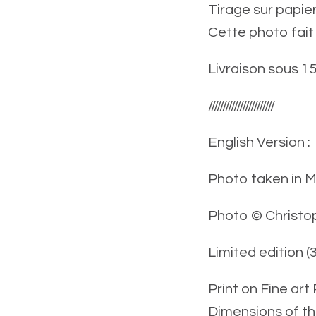
Tirage sur papie
Cette photo fait 
Livraison sous 15
///////////////////////
English Version :
Photo taken in 
Photo © Christo
Limited edition (
Print on Fine ar
Dimensions of th