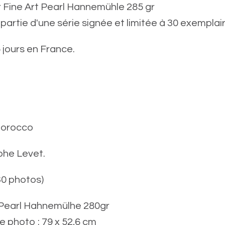
r Fine Art Pearl Hannemühle 285 gr
partie d'une série signée et limitée à 30 exemplai
 jours en France.
Morocco
phe Levet.
30 photos)
t Pearl Hahnemülhe 280gr
e photo : 79 x 52,6 cm